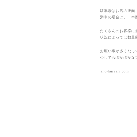
駐車場はお店の正面
満車の場合は、一本
たくさんのお客様に
状況によっては数量
お願い事が多くなっ
少しでもぽかぽかな
sno-kurashi.com