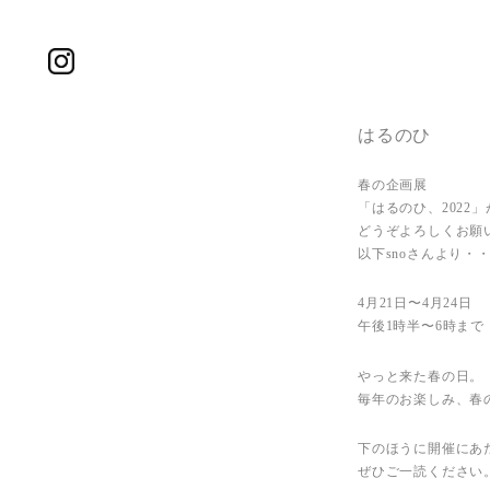
はるのひ
春の企画展
「はるのひ、2022
どうぞよろしくお願
以下snoさんより・
4月21日〜4月24日
午後1時半〜6時まで
やっと来た春の日。
毎年のお楽しみ、春
下のほうに開催にあ
ぜひご一読ください