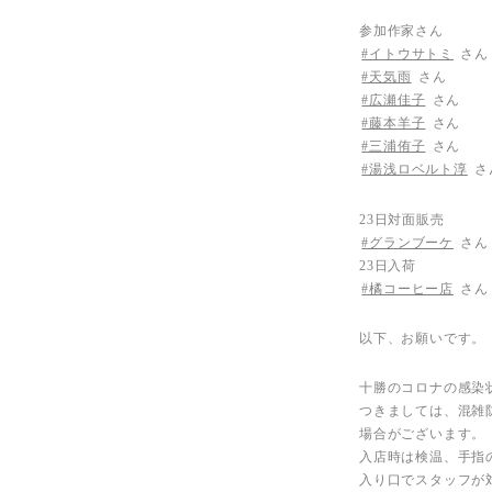
参加作家さん
#イトウサトミ
さん
#天気雨
さん
#広瀬佳子
さん
#藤本羊子
さん
#三浦侑子
さん
#湯浅ロベルト淳
さ
23日対面販売
#グランブーケ
さん
23日入荷
#橘コーヒー店
さん
以下、お願いです。
十勝のコロナの感染
つきましては、混雑
場合がございます。
入店時は検温、手指
入り口でスタッフが