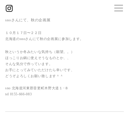
snoさんにて、秋の企画展
１０月１７日〜２２日
北海道のsnoさんにて秋の企画展に参加します。
秋というか冬みたいな気持ち（願望。。）
ほっこりお鍋に使えそうなものとか、、
そんな気分で作っています。
お手にとってみていただけたら幸いです、
どうぞよろしくお願い致します＾＾
sno 北海道河東郡音更町木野大道１−８
tel 0155-666-083