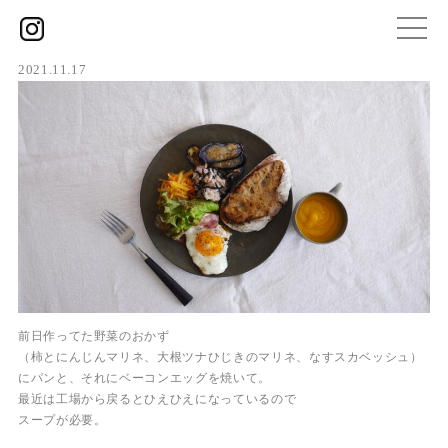
2021.11.17
前日作ってた野菜のおかず
（柿とにんじんマリネ、大根ツナひじきのマリネ、なすスカベッシュ）
にパンと、それにベーコンエッグを焼いて。
最近は工場から戻るとひえひえになっているので
スープが必要。