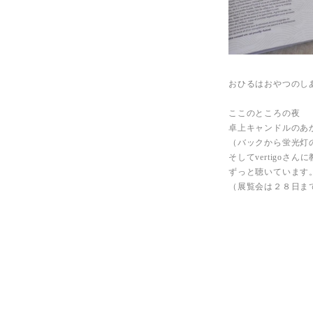
おひるはおやつのし
ここのところの夜
卓上キャンドルのあ
（バックから蛍光灯
そしてvertigo
ずっと聴いています
（展覧会は２８日ま