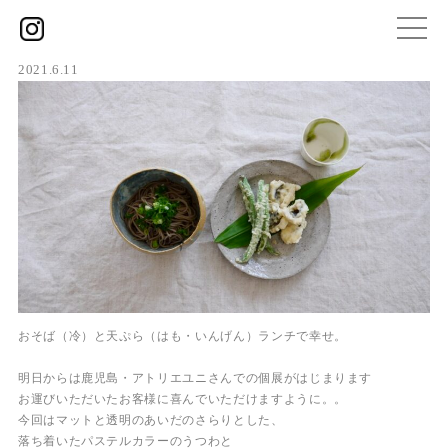
2021.6.11
おそば（冷）と天ぷら（はも・いんげん）ランチで幸せ。
明日からは鹿児島・アトリエユニさんでの個展がはじまります
お運びいただいたお客様に喜んでいただけますように。。
今回はマットと透明のあいだのさらりとした、
落ち着いたパステルカラーのうつわと