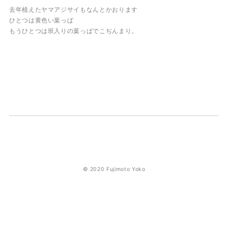
去年植えたヤマアジサイもなんとかおります
ひとつは黄色い葉っぱ
もうひとつは班入りの葉っぱでこぢんまり。
© 2020 Fujimoto Yoko