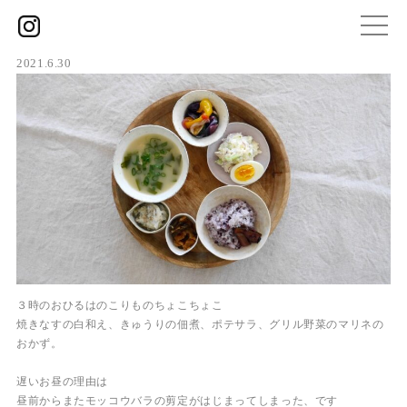
2021.6.30
３時のおひるはのこりものちょこちょこ
焼きなすの白和え、きゅうりの佃煮、ポテサラ、グリル野菜のマリネの
おかず。
遅いお昼の理由は
昼前からまたモッコウバラの剪定がはじまってしまった、です