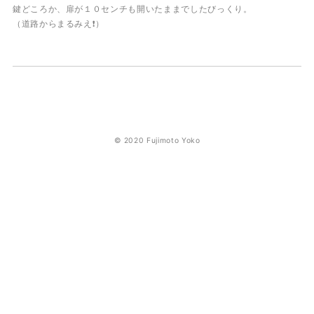
鍵どころか、扉が１０センチも開いたままでしたびっくり。
（道路からまるみえ❗️）
© 2020 Fujimoto Yoko