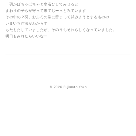
一羽がぱちゃぱちゃと水浴びしてみせると
まわりの子らが寄って来てじーっとみています
その中の２羽、おふろの淵に留まって試みようとするものの
いまいち作法がわからず
もたもたしていましたが、そのうちそれらしくなっていました。
明日もみれたらいいなー
© 2020 Fujimoto Yoko