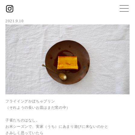
2021.9.10
フライイングかぼちゃプリン
（それようの長いお皿はまだ窯の中）
子雀たちのはなし。
お米シーズンで、実家（うち）にあまり遊びに来ないのかと
さみしく思っていたら