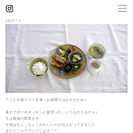
2022.7.1
アジと大葉フライ定食（お味噌汁はおかわかめ）
暑さでボー＠＠（やっと髪切った。いつものクルクル）
今は最後の窯焚き中
今朝はちょこちょこかわいいのが仕上がってきました
またどこかでアップします＾＾