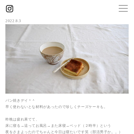
2022.8.3
パン焼きデイ＾＾
早く使わないとな材料があったので珍しくチーズケーキも。
昨晩は疲れ果てて、
床に寝る→這ってお風呂→また床寝→ベッド（２時半）という
夜をさまよったのでちゃんと今日は寝たいです笑（部活男子か。。）