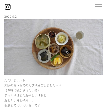
2022.9.2
ただいまナルト
大阪のおうちでのんびり過ごしました＾＾
（８時に寝かされた。笑）
ぎっくりはまだあやしいけれど
あと１ヶ月と半分。。
個展までえいえいおーです