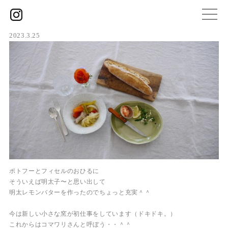
2023.3.25
ポトフーとフィセルのおひるに
そういえば明太子〜と思い出して
明太レモンバターを作ったのでちょっと充実＾＾
今は新しい小さな窯が初仕事をしています（ドキドキ。）
これからはコマワリさんと呼ぼう・・＾＾