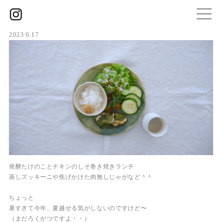
2023.6.17
発酵たけのことチキンのしそ巻き焼きランチ
蒸しズッキーニや焦げかけた肉無しじゃがなど＾＾
ちょっと
暑すぎて今年、夏越せる気がしないのですけど〜
（まだろくがつですよ・・）