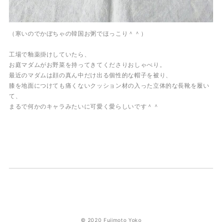
（寒いのでかぼちゃの韓国お粥でほっこり＾＾）
工場で釉薬掛けしていたら、
お庭マダムがお野菜を持ってきてくださりおしゃべり。
最近のマダムは顔の真ん中だけ出る個性的な帽子を被り、
膝を地面につけても痛くないクッション材の入った立体的な長靴を履い
て、
まるで何かのキャラみたいに可愛く愛らしいです＾＾
© 2020 Fujimoto Yoko