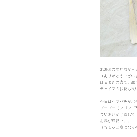
北海道の女神様から
（ありがとうござい
はるまきの皮で、生
チャイブのお花も良
今日はクマバチがバ
ブーブー（フゴフゴ
つい追いかけ回して
お尻が可愛い。。
（ちょっと癖になり