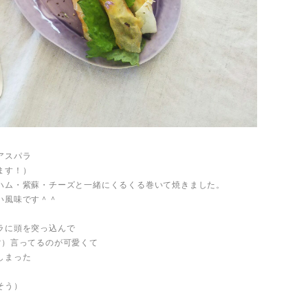
アスパラ
ます！）
ハム・紫蘇・チーズと一緒にくるくる巻いて焼きました。
い風味です＾＾
ラに頭を突っ込んで
❓）言ってるのが可愛くて
しまった
そう）