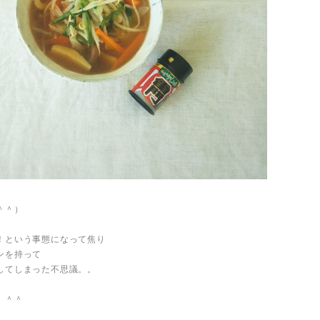
＾＾）
！という事態になって焦り
ンを持って
してしまった不思議。。
。＾＾