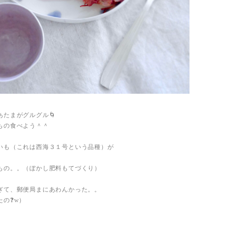
あたまがグルグル🌀
もの食べよう＾＾
いも（これは西海３１号という品種）が
もの。。（ぼかし肥料もてづくり）
ぎて、郵便局まにあわんかった。。
たの❓w）