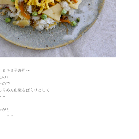
くるキミ子寿司〜
たの）
たので
ちりめん山椒をぱらりとして
＾＾
ゃがと
・・＾＾