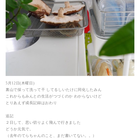
5月12日(木曜日)
裏山で採って洗って干 してるしいたけに同化したみん
これからもみんとの生活がつづくのか わからないけど
とりあえず成長記録はおわり
追記
２日して、思い切りよく飛んで行きました
どうか元気で。
（去年のてらちゃんのこと、まだ書いてない。。）